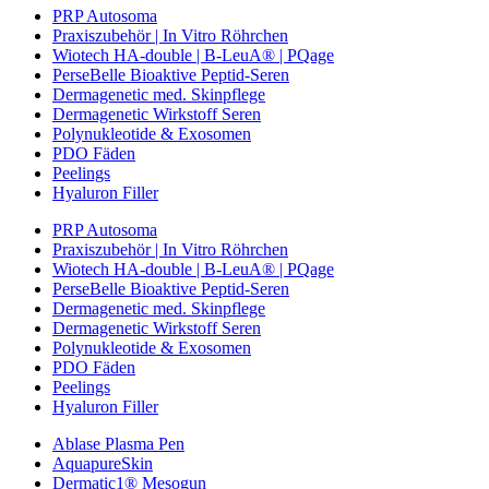
PRP Autosoma
Praxiszubehör | In Vitro Röhrchen
Wiotech HA-double | B-LeuA® | PQage
PerseBelle Bioaktive Peptid-Seren
Dermagenetic med. Skinpflege
Dermagenetic Wirkstoff Seren
Polynukleotide & Exosomen
PDO Fäden
Peelings
Hyaluron Filler
PRP Autosoma
Praxiszubehör | In Vitro Röhrchen
Wiotech HA-double | B-LeuA® | PQage
PerseBelle Bioaktive Peptid-Seren
Dermagenetic med. Skinpflege
Dermagenetic Wirkstoff Seren
Polynukleotide & Exosomen
PDO Fäden
Peelings
Hyaluron Filler
Ablase Plasma Pen
AquapureSkin
Dermatic1® Mesogun