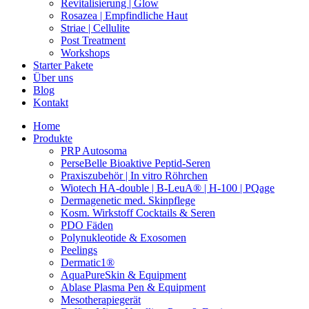
Revitalisierung | Glow
Rosazea | Empfindliche Haut
Striae | Cellulite
Post Treatment
Workshops
Starter Pakete
Über uns
Blog
Kontakt
Home
Produkte
PRP Autosoma
PerseBelle Bioaktive Peptid-Seren
Praxiszubehör | In vitro Röhrchen
Wiotech HA-double | B-LeuA® | H-100 | PQage
Dermagenetic med. Skinpflege
Kosm. Wirkstoff Cocktails & Seren
PDO Fäden
Polynukleotide & Exosomen
Peelings
Dermatic1®
AquaPureSkin & Equipment
Ablase Plasma Pen & Equipment
Mesotherapiegerät