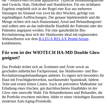
die 7-Multi-Point-Technik applizieren. Typische Behandlungsareale
sind Gesicht, Hals, Dekolleté und Handrücken. Für ein sichtbares
Ergebnis empfiehlt sich in der Regel eine Kur aus mehreren
Sitzungen im Abstand von zwei bis drei Wochen, gefolgt von
regelmäßigen Auffrischungen. Die genaue Injektionstiefe und die
Menge richten sich nach Hautzustand, Areal und Behandlungsziel
und sollten stets an das individuelle Hautbild der Patientin oder des
Patienten angepasst werden. Für eine ganzheitliche Bio-
Revitalisierung lässt sich der Skinbooster ideal mit ergänzenden
Wirkstoffseren wie dem
B-LEUA RELAX Peptid-Serum
kombinieren.
Für wen ist der WIOTECH HA-MD Double Glow
geeignet?
Das Produkt richtet sich an Ärztinnen und Ärzte sowie an
geschultes ästhetisches Fachpersonal, das Skinbooster- und Bio-
Revitalisierungsbehandlungen anbietet. Es eignet sich besonders für
Haut mit Feuchtigkeitsverlust, nachlassender Spannkraft, fahlem
Teint und ersten feinen Linien. Auch als präventive Maßnahme zur
Erhaltung eines frischen, gut durchfeuchteten Hautbildes ist der
Glow eine sinnvolle Wahl. Für Behandlerinnen und Behandler, die
ihr Portfolio erweitern möchten, bildet er einen vielseitigen Baustein
moderner Anti-Aging-Protokolle.