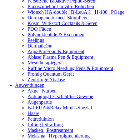
PerseBelle Bioaktive Peptid-Seren
Praxiszubehör | In vitro Röhrchen
Wiotech HA-double | B-LeuA® | H-100 | PQage
Dermagenetic med. Skinpflege
Kosm. Wirkstoff Cocktails & Seren
PDO Fäden
Polynukleotide & Exosomen
Peelings
Dermatic1®
AquaPureSkin & Equipment
Ablase Plasma Pen & Equipment
Mesotherapiegerät
Raffine Micro Needling Pens & Equipment
Promig Quantum Gerät
Zentrifuge Abalase
Anwendungen
Akne | Narben
Anti-aging | Erschlafftes Gewebe
Augenpartie
B-LEUA®Relax Mimik-Spezial
Haare
Fettreduktion
Lifting | Straffung
Masken | Posttreatment
Melasma | Hyperpigmentierung