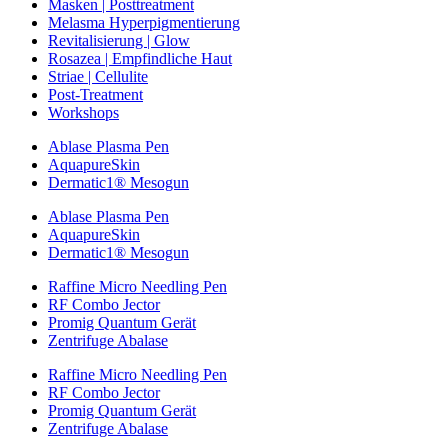
Masken | Posttreatment
Melasma Hyperpigmentierung
Revitalisierung | Glow
Rosazea | Empfindliche Haut
Striae | Cellulite
Post-Treatment
Workshops
Ablase Plasma Pen
AquapureSkin
Dermatic1® Mesogun
Ablase Plasma Pen
AquapureSkin
Dermatic1® Mesogun
Raffine Micro Needling Pen
RF Combo Jector
Promig Quantum Gerät
Zentrifuge Abalase
Raffine Micro Needling Pen
RF Combo Jector
Promig Quantum Gerät
Zentrifuge Abalase