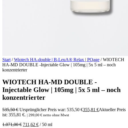
Start
/
Wiotech HA-double | B-LeuA® Relax | PQage
/ WIOTECH
HA-MD DOUBLE -Injectable Glow | 105mg | 5x 5 ml – noch
konzentrierter
WIOTECH HA-MD DOUBLE -
Injectable Glow | 105mg | 5x 5 ml – noch
konzentrierter
535,50
€
Ursprünglicher Preis war: 535,50 €
355,81
€
Aktueller Preis
ist: 355,81 €.
|
299,00
€
netto ohne Mwst
1.071,00
€
711,62
€
/
50
ml