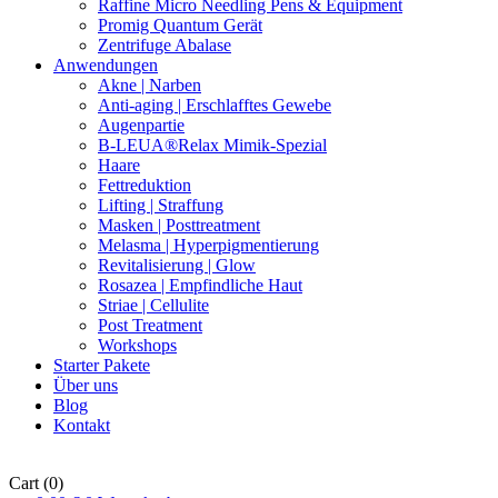
Raffine Micro Needling Pens & Equipment
Promig Quantum Gerät
Zentrifuge Abalase
Anwendungen
Akne | Narben
Anti-aging | Erschlafftes Gewebe
Augenpartie
B-LEUA®Relax Mimik-Spezial
Haare
Fettreduktion
Lifting | Straffung
Masken | Posttreatment
Melasma | Hyperpigmentierung
Revitalisierung | Glow
Rosazea | Empfindliche Haut
Striae | Cellulite
Post Treatment
Workshops
Starter Pakete
Über uns
Blog
Kontakt
Cart
(0)