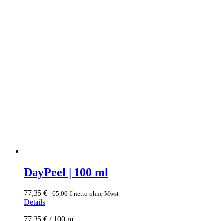
DayPeel | 100 ml
77,35
€
|
65,00
€
netto ohne Mwst
Details
77,35
€
/
100
ml