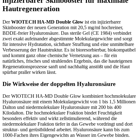
injizierbarer Skinbooster für maximale
Hautregeneration
Der
WIOTECH HA-MD Double Glow
ist ein injizierbarer
Skinbooster der neuen Generation mit 20,5 mg/ml hochreiner,
BDDE-freier Hyaluronsäure. Das sterile Gel (CE 1984) verbindet
zwei exakt aufeinander abgestimmte Molekulargewichte und sorgt
für intensive Hydratation, sichtbare Straffung und eine unmittelbare
Verbesserung der Hautstruktur. Es ist bioresorbierbar, biokompatibel
und kommt ganz ohne chemische Vernetzung aus – für ein
natürliches, frisches und strahlendes Ergebnis, das die hauteigenen
Regenerationsprozesse sanft und nachhaltig anstößt und die Haut
spürbar praller wirken lässt.
Die Wirkweise der doppelten Hyaluronsäure
Der WIOTECH HA-MD Double Glow kombiniert hochmolekulare
Hyaluronsäure mit einem Molekulargewicht von 1 bis 1,5 Millionen
Dalton und niedermolekulare Hyaluronsäure mit 200 bis 400
Kilodalton. Die hochmolekulare Fraktion bindet Feuchtigkeit
besonders effektiv und wirkt zellstimulierend, während die
niedermolekulare Fraktion tiefer in das Gewebe vordringt und dort
struktur- und gerüstbildend arbeitet. Hyaluronsäure kann bis zum
1000-Fachen ihres Eigengewichts an Wasser im Gewebe binden.