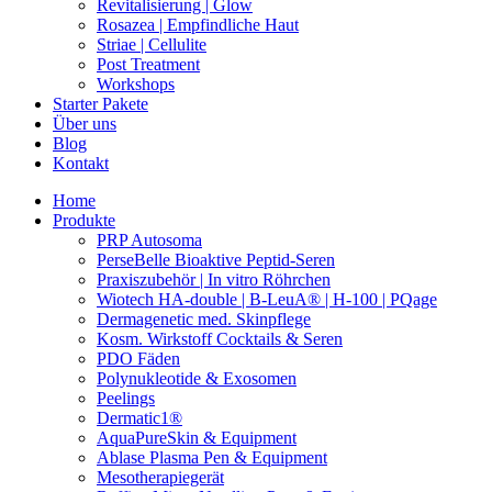
Revitalisierung | Glow
Rosazea | Empfindliche Haut
Striae | Cellulite
Post Treatment
Workshops
Starter Pakete
Über uns
Blog
Kontakt
Home
Produkte
PRP Autosoma
PerseBelle Bioaktive Peptid-Seren
Praxiszubehör | In vitro Röhrchen
Wiotech HA-double | B-LeuA® | H-100 | PQage
Dermagenetic med. Skinpflege
Kosm. Wirkstoff Cocktails & Seren
PDO Fäden
Polynukleotide & Exosomen
Peelings
Dermatic1®
AquaPureSkin & Equipment
Ablase Plasma Pen & Equipment
Mesotherapiegerät