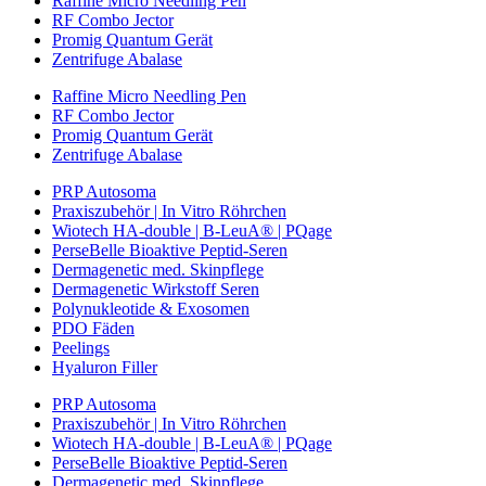
Raffine Micro Needling Pen
RF Combo Jector
Promig Quantum Gerät
Zentrifuge Abalase
Raffine Micro Needling Pen
RF Combo Jector
Promig Quantum Gerät
Zentrifuge Abalase
PRP Autosoma
Praxiszubehör | In Vitro Röhrchen
Wiotech HA-double | B-LeuA® | PQage
PerseBelle Bioaktive Peptid-Seren
Dermagenetic med. Skinpflege
Dermagenetic Wirkstoff Seren
Polynukleotide & Exosomen
PDO Fäden
Peelings
Hyaluron Filler
PRP Autosoma
Praxiszubehör | In Vitro Röhrchen
Wiotech HA-double | B-LeuA® | PQage
PerseBelle Bioaktive Peptid-Seren
Dermagenetic med. Skinpflege