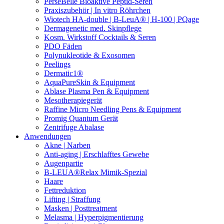
PerseBelle Bioaktive Peptid-Seren
Praxiszubehör | In vitro Röhrchen
Wiotech HA-double | B-LeuA® | H-100 | PQage
Dermagenetic med. Skinpflege
Kosm. Wirkstoff Cocktails & Seren
PDO Fäden
Polynukleotide & Exosomen
Peelings
Dermatic1®
AquaPureSkin & Equipment
Ablase Plasma Pen & Equipment
Mesotherapiegerät
Raffine Micro Needling Pens & Equipment
Promig Quantum Gerät
Zentrifuge Abalase
Anwendungen
Akne | Narben
Anti-aging | Erschlafftes Gewebe
Augenpartie
B-LEUA®Relax Mimik-Spezial
Haare
Fettreduktion
Lifting | Straffung
Masken | Posttreatment
Melasma | Hyperpigmentierung