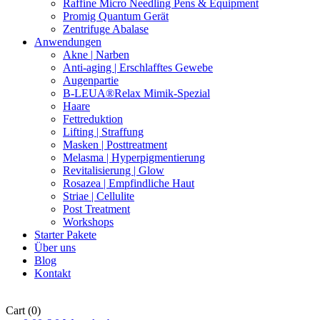
Raffine Micro Needling Pens & Equipment
Promig Quantum Gerät
Zentrifuge Abalase
Anwendungen
Akne | Narben
Anti-aging | Erschlafftes Gewebe
Augenpartie
B-LEUA®Relax Mimik-Spezial
Haare
Fettreduktion
Lifting | Straffung
Masken | Posttreatment
Melasma | Hyperpigmentierung
Revitalisierung | Glow
Rosazea | Empfindliche Haut
Striae | Cellulite
Post Treatment
Workshops
Starter Pakete
Über uns
Blog
Kontakt
Cart
(0)