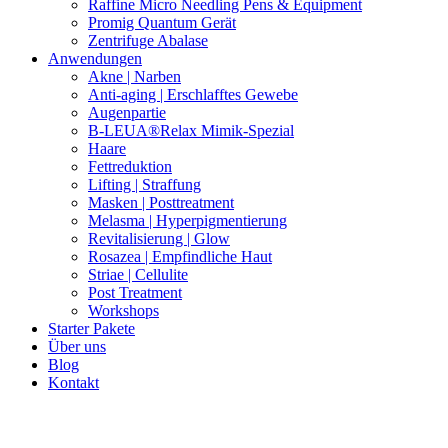
Raffine Micro Needling Pens & Equipment
Promig Quantum Gerät
Zentrifuge Abalase
Anwendungen
Akne | Narben
Anti-aging | Erschlafftes Gewebe
Augenpartie
B-LEUA®Relax Mimik-Spezial
Haare
Fettreduktion
Lifting | Straffung
Masken | Posttreatment
Melasma | Hyperpigmentierung
Revitalisierung | Glow
Rosazea | Empfindliche Haut
Striae | Cellulite
Post Treatment
Workshops
Starter Pakete
Über uns
Blog
Kontakt