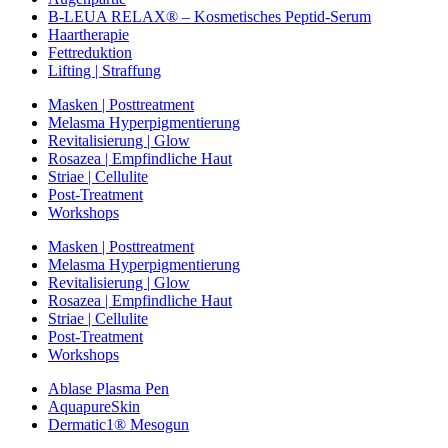
B-LEUA RELAX® – Kosmetisches Peptid-Serum
Haartherapie
Fettreduktion
Lifting | Straffung
Masken | Posttreatment
Melasma Hyperpigmentierung
Revitalisierung | Glow
Rosazea | Empfindliche Haut
Striae | Cellulite
Post-Treatment
Workshops
Masken | Posttreatment
Melasma Hyperpigmentierung
Revitalisierung | Glow
Rosazea | Empfindliche Haut
Striae | Cellulite
Post-Treatment
Workshops
Ablase Plasma Pen
AquapureSkin
Dermatic1® Mesogun