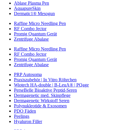
Ablase Plasma Pen
AquapureSkin
Dermatic1® Mesogun
Raffine Micro Needling Pen
RF Combo Jector
Promig Quantum Gerät
Zentrifuge Abalase
Raffine Micro Needling Pen
RF Combo Jector
Promig Quantum Gerät
Zentrifuge Abalase
PRP Autosoma
Praxiszubehör | In Vitro Röhrchen
Wiotech HA-double | B-LeuA® | PQage
PerseBelle Bioaktive Peptid-Seren
Dermagenetic med. Skinpflege
Dermagenetic Wirkstoff Seren
Polynukleotide & Exosomen
PDO Fäden
Peelings
Hyaluron Filler