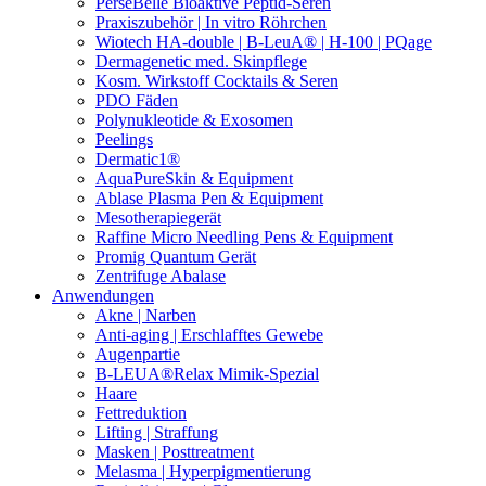
PerseBelle Bioaktive Peptid-Seren
Praxiszubehör | In vitro Röhrchen
Wiotech HA-double | B-LeuA® | H-100 | PQage
Dermagenetic med. Skinpflege
Kosm. Wirkstoff Cocktails & Seren
PDO Fäden
Polynukleotide & Exosomen
Peelings
Dermatic1®
AquaPureSkin & Equipment
Ablase Plasma Pen & Equipment
Mesotherapiegerät
Raffine Micro Needling Pens & Equipment
Promig Quantum Gerät
Zentrifuge Abalase
Anwendungen
Akne | Narben
Anti-aging | Erschlafftes Gewebe
Augenpartie
B-LEUA®Relax Mimik-Spezial
Haare
Fettreduktion
Lifting | Straffung
Masken | Posttreatment
Melasma | Hyperpigmentierung