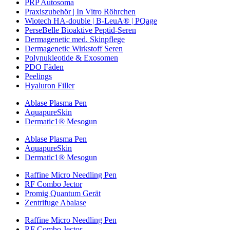
PRP Autosoma
Praxiszubehör | In Vitro Röhrchen
Wiotech HA-double | B-LeuA® | PQage
PerseBelle Bioaktive Peptid-Seren
Dermagenetic med. Skinpflege
Dermagenetic Wirkstoff Seren
Polynukleotide & Exosomen
PDO Fäden
Peelings
Hyaluron Filler
Ablase Plasma Pen
AquapureSkin
Dermatic1® Mesogun
Ablase Plasma Pen
AquapureSkin
Dermatic1® Mesogun
Raffine Micro Needling Pen
RF Combo Jector
Promig Quantum Gerät
Zentrifuge Abalase
Raffine Micro Needling Pen
RF Combo Jector