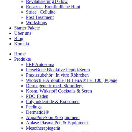
Revitalisierung | Glow
Rosazea | Empfindliche Haut
Striae | Cellulite
Post Treatment
Workshops
Starter Pakete
Über uns
Blog
Kontakt
Home
Produkte
PRP Autosoma
PerseBelle Bioaktive Peptid-Seren
Praxiszubehör | In vitro Röhrchen
Wiotech HA-double | B-LeuA® | H-100 | PQage
Dermagenetic med. Skinpflege
Kosm. Wirkstoff Cocktails & Seren
PDO Fäden
Polynukleotide & Exosomen
Peelings
Dermatic1®
AquaPureSkin & Equipment
Ablase Plasma Pen & Equipment
Mesotherapiegerät