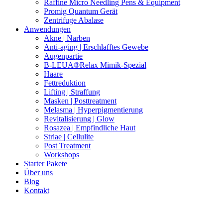
Raffine Micro Needling Pens & Equipment
Promig Quantum Gerät
Zentrifuge Abalase
Anwendungen
Akne | Narben
Anti-aging | Erschlafftes Gewebe
Augenpartie
B-LEUA®Relax Mimik-Spezial
Haare
Fettreduktion
Lifting | Straffung
Masken | Posttreatment
Melasma | Hyperpigmentierung
Revitalisierung | Glow
Rosazea | Empfindliche Haut
Striae | Cellulite
Post Treatment
Workshops
Starter Pakete
Über uns
Blog
Kontakt