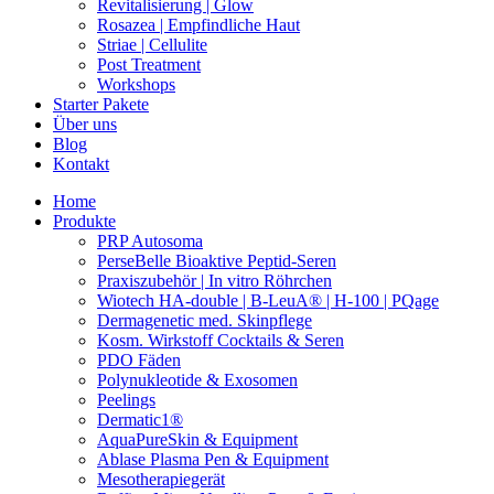
Revitalisierung | Glow
Rosazea | Empfindliche Haut
Striae | Cellulite
Post Treatment
Workshops
Starter Pakete
Über uns
Blog
Kontakt
Home
Produkte
PRP Autosoma
PerseBelle Bioaktive Peptid-Seren
Praxiszubehör | In vitro Röhrchen
Wiotech HA-double | B-LeuA® | H-100 | PQage
Dermagenetic med. Skinpflege
Kosm. Wirkstoff Cocktails & Seren
PDO Fäden
Polynukleotide & Exosomen
Peelings
Dermatic1®
AquaPureSkin & Equipment
Ablase Plasma Pen & Equipment
Mesotherapiegerät