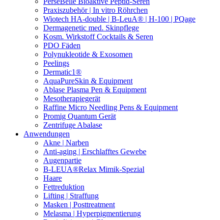
PerseBelle Bioaktive Peptid-Seren
Praxiszubehör | In vitro Röhrchen
Wiotech HA-double | B-LeuA® | H-100 | PQage
Dermagenetic med. Skinpflege
Kosm. Wirkstoff Cocktails & Seren
PDO Fäden
Polynukleotide & Exosomen
Peelings
Dermatic1®
AquaPureSkin & Equipment
Ablase Plasma Pen & Equipment
Mesotherapiegerät
Raffine Micro Needling Pens & Equipment
Promig Quantum Gerät
Zentrifuge Abalase
Anwendungen
Akne | Narben
Anti-aging | Erschlafftes Gewebe
Augenpartie
B-LEUA®Relax Mimik-Spezial
Haare
Fettreduktion
Lifting | Straffung
Masken | Posttreatment
Melasma | Hyperpigmentierung