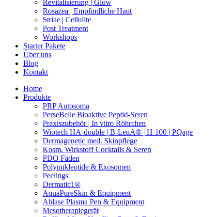
Revitalisierung | Glow
Rosazea | Empfindliche Haut
Striae | Cellulite
Post Treatment
Workshops
Starter Pakete
Über uns
Blog
Kontakt
Home
Produkte
PRP Autosoma
PerseBelle Bioaktive Peptid-Seren
Praxiszubehör | In vitro Röhrchen
Wiotech HA-double | B-LeuA® | H-100 | PQage
Dermagenetic med. Skinpflege
Kosm. Wirkstoff Cocktails & Seren
PDO Fäden
Polynukleotide & Exosomen
Peelings
Dermatic1®
AquaPureSkin & Equipment
Ablase Plasma Pen & Equipment
Mesotherapiegerät