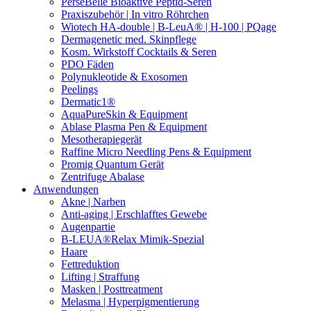
PerseBelle Bioaktive Peptid-Seren
Praxiszubehör | In vitro Röhrchen
Wiotech HA-double | B-LeuA® | H-100 | PQage
Dermagenetic med. Skinpflege
Kosm. Wirkstoff Cocktails & Seren
PDO Fäden
Polynukleotide & Exosomen
Peelings
Dermatic1®
AquaPureSkin & Equipment
Ablase Plasma Pen & Equipment
Mesotherapiegerät
Raffine Micro Needling Pens & Equipment
Promig Quantum Gerät
Zentrifuge Abalase
Anwendungen
Akne | Narben
Anti-aging | Erschlafftes Gewebe
Augenpartie
B-LEUA®Relax Mimik-Spezial
Haare
Fettreduktion
Lifting | Straffung
Masken | Posttreatment
Melasma | Hyperpigmentierung