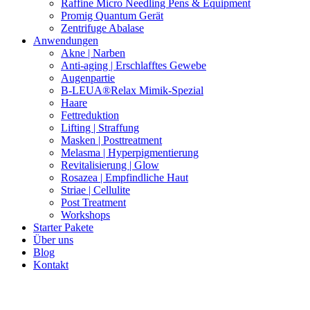
Raffine Micro Needling Pens & Equipment
Promig Quantum Gerät
Zentrifuge Abalase
Anwendungen
Akne | Narben
Anti-aging | Erschlafftes Gewebe
Augenpartie
B-LEUA®Relax Mimik-Spezial
Haare
Fettreduktion
Lifting | Straffung
Masken | Posttreatment
Melasma | Hyperpigmentierung
Revitalisierung | Glow
Rosazea | Empfindliche Haut
Striae | Cellulite
Post Treatment
Workshops
Starter Pakete
Über uns
Blog
Kontakt